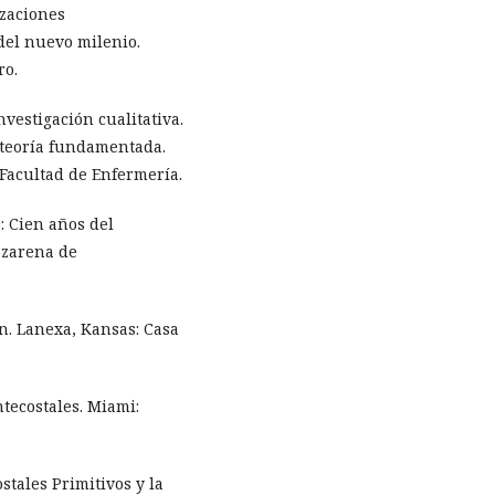
izaciones
del nuevo milenio.
ro.
investigación cualitativa.
 teoría fundamentada.
 Facultad de Enfermería.
o: Cien años del
azarena de
on. Lanexa, Kansas: Casa
ntecostales. Miami:
ostales Primitivos y la