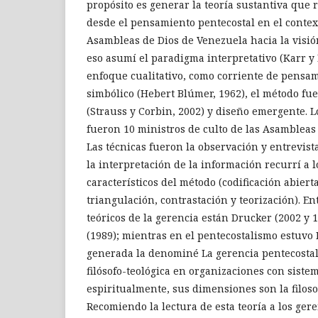
propósito es generar la teoría sustantiva que 
desde el pensamiento pentecostal en el contex
Asambleas de Dios de Venezuela hacia la visión 
eso asumí el paradigma interpretativo (Karr y
enfoque cualitativo, como corriente de pensam
simbólico (Hebert Blúmer, 1962), el método fu
(Strauss y Corbin, 2002) y diseño emergente. 
fueron 10 ministros de culto de las Asambleas
Las técnicas fueron la observación y entrevist
la interpretación de la información recurrí a 
característicos del método (codificación abierta,
triangulación, contrastación y teorización). En
teóricos de la gerencia están Drucker (2002 y 
(1989); mientras en el pentecostalismo estuvo 
generada la denominé La gerencia pentecosta
filósofo-teológica en organizaciones con siste
espiritualmente, sus dimensiones son la filosof
Recomiendo la lectura de esta teoría a los gere