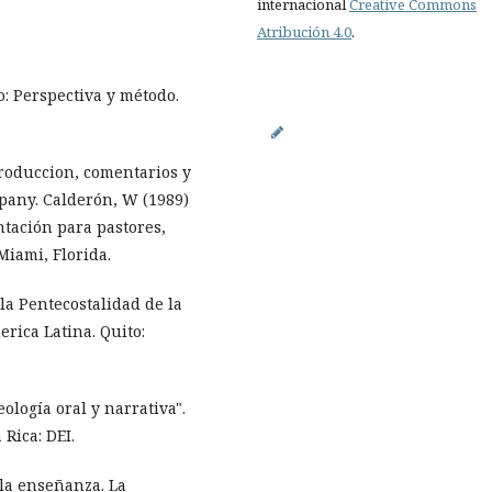
internacional
Creative Commons
Atribución 4.0
.
o: Perspectiva y método.
Introduccion, comentarios y
pany. Calderón, W (1989)
ntación para pastores,
Miami, Florida.
 la Pentecostalidad de la
erica Latina. Quito:
eología oral y narrativa".
 Rica: DEI.
e la enseñanza. La