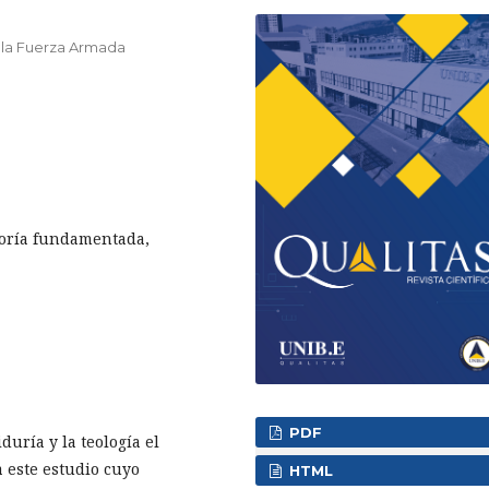
 la Fuerza Armada
 teoría fundamentada,
PDF
duría y la teología el
a este estudio cuyo
HTML