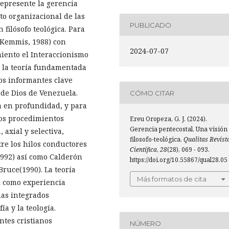
represente la gerencia
to organizacional de las
PUBLICADO
filósofo teológica. Para
 Kemmis, 1988) con
2024-07-07
iento el Interaccionismo
e la teoría fundamentada
Los informantes clave
 de Dios de Venezuela.
CÓMO CITAR
a en profundidad, y para
los procedimientos
Ereu Oropeza, G. J. (2024).
Gerencia pentecostal. Una visión
 axial y selectiva,
filosofo-teológica.
Qualitas Revist
tre los hilos conductores
Científica
,
28
(28), 069 - 093.
1992) así como Calderón
https://doi.org/10.55867/qual28.05
Bruce(1990). La teoría
Más formatos de cita
l como experiencia
mas integrados
ía y la teología.
ntes cristianos
NÚMERO