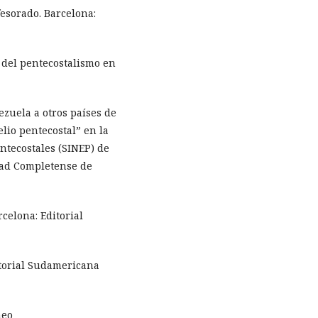
fesorado. Barcelona:
a del pentecostalismo en
ezuela a otros países de
lio pentecostal” en la
ntecostales (SINEP) de
dad Completense de
rcelona: Editorial
itorial Sudamericana
neo