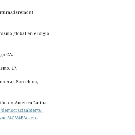
futura.Claremont
nismo global en el siglo
ega CA.
ismo, 17.
general. Barcelona,
ción en América Latina.
s/democraciaabierta-
rizaci%C3%B3n-en-