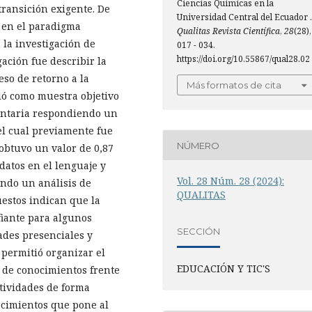
Ciencias Químicas en la
transición exigente. De
Universidad Central del Ecuador .
ó en el paradigma
Qualitas Revista Científica
,
28
(28),
 la investigación de
017 - 034.
https://doi.org/10.55867/qual28.02
gación fue describir la
eso de retorno a la
Más formatos de cita
ció como muestra objetivo
untaria respondiendo un
el cual previamente fue
NÚMERO
 obtuvo un valor de 0,87
 datos en el lenguaje y
Vol. 28 Núm. 28 (2024):
ndo un análisis de
QUALITAS
estos indican que la
fiante para algunos
SECCIÓN
ades presenciales y
permitió organizar el
EDUCACIÓN Y TIC'S
 de conocimientos frente
ctividades de forma
nocimientos que pone al