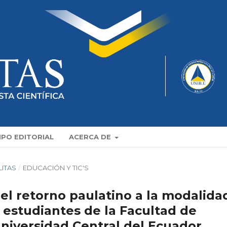
IPO EDITORIAL
ACERCA DE
LITAS
/
EDUCACIÓN Y TIC'S
el retorno paulatino a la modalida
 estudiantes de la Facultad de
Universidad Central del Ecuador