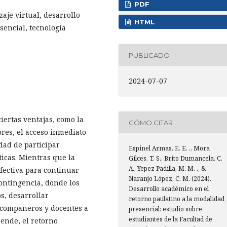
PDF
aje virtual, desarrollo
HTML
encial, tecnología
PUBLICADO
2024-07-07
iertas ventajas, como la
CÓMO CITAR
ores, el acceso inmediato
idad de participar
Espinel Armas, E. E. ., Mora
icas. Mientras que la
Gilces, T. S., Brito Dumancela, C.
A., Yepez Padilla, M. M. ., &
fectiva para continuar
Naranjo López, C. M. (2024).
ontingencia, donde los
Desarrollo académico en el
s, desarrollar
retorno paulatino a la modalidad
 compañeros y docentes a
presencial: estudio sobre
estudiantes de la Facultad de
 ende, el retorno