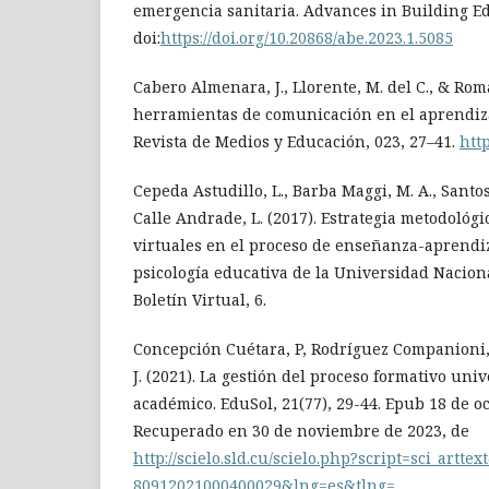
emergencia sanitaria. Advances in Building Edu
doi:
https://doi.org/10.20868/abe.2023.1.5085
Cabero Almenara, J., Llorente, M. del C., & Romá
herramientas de comunicación en el aprendizaj
Revista de Medios y Educación, 023, 27–41.
htt
Cepeda Astudillo, L., Barba Maggi, M. A., Santos
Calle Andrade, L. (2017). Estrategia metodológi
virtuales en el proceso de enseñanza-aprendiz
psicología educativa de la Universidad Nacion
Boletín Virtual, 6.
Concepción Cuétara, P, Rodríguez Companioni
J. (2021). La gestión del proceso formativo univ
académico. EduSol, 21(77), 29-44. Epub 18 de o
Recuperado en 30 de noviembre de 2023, de
http://scielo.sld.cu/scielo.php?script=sci_artte
80912021000400029&lng=es&tlng=
.