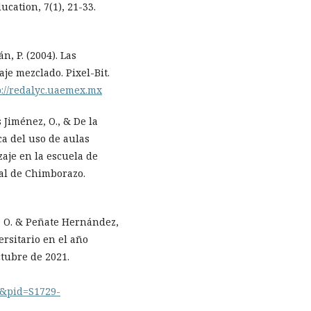
cation, 7(1), 21-33.
n, P. (2004). Las
e mezclado. Pixel-Bit.
p://redalyc.uaemex.mx
 Jiménez, O., & De la
ca del uso de aulas
aje en la escuela de
al de Chimborazo.
, O. & Peñate Hernández,
ersitario en el año
ctubre de 2021.
xt&pid=S1729-