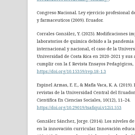
Congreso Nacional. Ley ejercicio profesional 
y farmaceuticos (2009). Ecuador.
Corrales González, Y. (2023). Modificaciones i
laboratorios de química debido a la pandemia
internacional y nacional, el caso de la Univer
Universidad de Costa Rica en 2020-2021 y sus a
cumplir con la f. Revista Ensayos Pedagógicos, 
https://doi.org/10.15359/rep.18-1.3
Espinel Armas, E. E., & Mafla Vaca, K. A. (2019).
revistas de la Universidad Central del Ecuador.
Científica En Ciencias Sociales, 10(12), 11–24.
https://doi.org/10.29019/tsafiqui.v12i1.553
González Sánchez, Jorge. (2014). Los niveles d
en la innovación curricular. Innovación educat