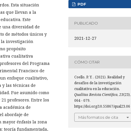
PDF
dos. Esta situación
as que llevan a la
educativa. Este
PUBLICADO
e una diversidad de
ito de métodos únicos y
2021-12-27
 la investigación
omo propósito
tiva cualitativa
CÓMO CITAR
 profesores del Programa
rimental Francisco de
Coello, P. Y. . (2021). Realidad y
 un enfoque cualitativo,
desafíos de la investigación
y las técnicas de
cualitativa en la educación.
didad. Fue asumido como
Qualitas Revista Científica
,
23
(23),
 21 profesores. Entre los
064 - 079.
https://doi.org/10.55867/qual23.06
ca académica de
 el abordaje de
Más formatos de cita
n mayor énfasis la zona
s: teoría fundamentada,