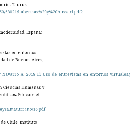
adrid: Taurus.
10550/58021/habermas%20y%20husserl.pdf?
la modernidad. España:
evistas en entornos
idad de Buenos Aires,
_Navarro_A._2018_El_Uso_de_entrevistas_en_entornos_virtuales.
a en Ciencias Humanas y
entíficos. Educare et
oayza.maturrano/16.pdf
de Chile: Instituto