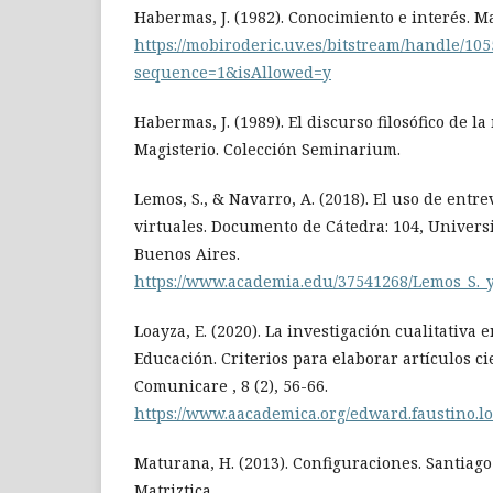
Habermas, J. (1982). Conocimiento e interés. M
https://mobiroderic.uv.es/bitstream/handle/
sequence=1&isAllowed=y
Habermas, J. (1989). El discurso filosófico de 
Magisterio. Colección Seminarium.
Lemos, S., & Navarro, A. (2018). El uso de entr
virtuales. Documento de Cátedra: 104, Univers
Buenos Aires.
https://www.academia.edu/37541268/Lemos_S._y
Loayza, E. (2020). La investigación cualitativ
Educación. Criterios para elaborar artículos ci
Comunicare , 8 (2), 56-66.
https://www.aacademica.org/edward.faustino.l
Maturana, H. (2013). Configuraciones. Santiago 
Matriztica.