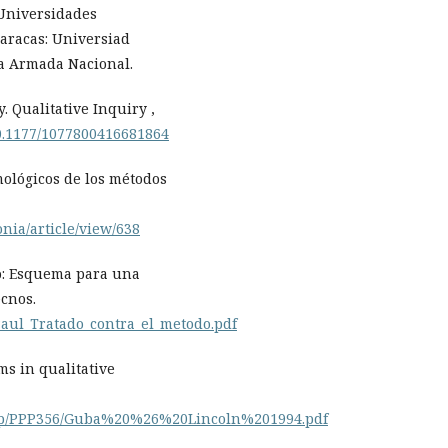
 Universidades
Caracas: Universiad
za Armada Nacional.
y. Qualitative Inquiry ,
10.1177/1077800416681864
mológicos de los métodos
nia/article/view/638
do: Esquema para una
ecnos.
Paul_Tratado_contra_el_metodo.pdf
ms in qualitative
e.php/PPP356/Guba%20%26%20Lincoln%201994.pdf