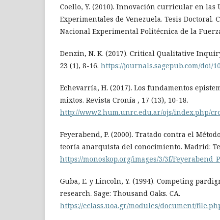
Coello, Y. (2010). Innovación curricular en las
Experimentales de Venezuela. Tesis Doctoral. 
Nacional Experimental Politécnica de la Fuer
Denzin, N. K. (2017). Critical Qualitative Inquir
23 (1), 8-16.
https://journals.sagepub.com/doi/
Echevarría, H. (2017). Los fundamentos episte
mixtos. Revista Cronía , 17 (13), 10-18.
http://www2.hum.unrc.edu.ar/ojs/index.php/cro
Feyerabend, P. (2000). Tratado contra el Méto
teoría anarquista del conocimiento. Madrid: T
https://monoskop.org/images/3/3f/Feyerabend_
Guba, E. y Lincoln, Y. (1994). Competing pardig
research. Sage: Thousand Oaks. CA.
https://eclass.uoa.gr/modules/document/fil