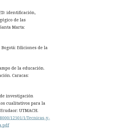
D: identificación,
gógico de las
Santa Marta:
. Bogotá: Ediciones de la
campo de la educación.
ción. Caracas:
 de investigación
os cualitativos para la
a, Ecudaor: UTMACH.
48000/12501/1/Tecnicas-y-
a.pdf