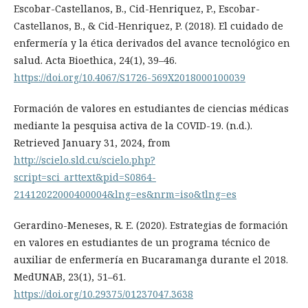
Escobar-Castellanos, B., Cid-Henriquez, P., Escobar-
Castellanos, B., & Cid-Henriquez, P. (2018). El cuidado de
enfermería y la ética derivados del avance tecnológico en
salud. Acta Bioethica, 24(1), 39–46.
https://doi.org/10.4067/S1726-569X2018000100039
Formación de valores en estudiantes de ciencias médicas
mediante la pesquisa activa de la COVID-19. (n.d.).
Retrieved January 31, 2024, from
http://scielo.sld.cu/scielo.php?
script=sci_arttext&pid=S0864-
21412022000400004&lng=es&nrm=iso&tlng=es
Gerardino-Meneses, R. E. (2020). Estrategias de formación
en valores en estudiantes de un programa técnico de
auxiliar de enfermería en Bucaramanga durante el 2018.
MedUNAB, 23(1), 51–61.
https://doi.org/10.29375/01237047.3638