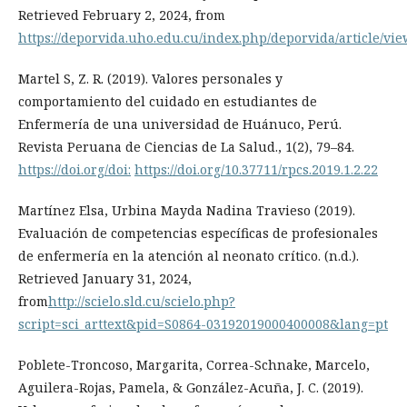
Retrieved February 2, 2024, from
https://deporvida.uho.edu.cu/index.php/deporvida/article/vie
Martel S, Z. R. (2019). Valores personales y
comportamiento del cuidado en estudiantes de
Enfermería de una universidad de Huánuco, Perú.
Revista Peruana de Ciencias de La Salud., 1(2), 79–84.
https://doi.org/doi:
https://doi.org/10.37711/rpcs.2019.1.2.22
Martínez Elsa, Urbina Mayda Nadina Travieso (2019).
Evaluación de competencias específicas de profesionales
de enfermería en la atención al neonato crítico. (n.d.).
Retrieved January 31, 2024,
from
http://scielo.sld.cu/scielo.php?
script=sci_arttext&pid=S0864-03192019000400008&lang=pt
Poblete-Troncoso, Margarita, Correa-Schnake, Marcelo,
Aguilera-Rojas, Pamela, & González-Acuña, J. C. (2019).