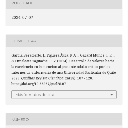
PUBLICADO
2024-07-07
CÓMO CITAR
García Beracierto, J., Figuera Ávila, P. A. ., Gallard Muñoz, I. E. .,
& Cunaloata Yaguache, C. V. (2024). Desarrollo de valores hacia
la excelencia en la atención al paciente adulto crítico por los
internos de enfermería de una Universidad Particular de Quito
2023.
Qualitas Revista Científica
,
28
(28), 107 - 120.
https://doi.org/10.55867/qual28.07
Más formatos de cita
NÚMERO