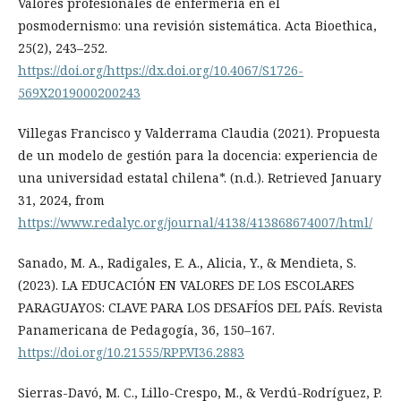
Valores profesionales de enfermería en el
posmodernismo: una revisión sistemática. Acta Bioethica,
25(2), 243–252.
https://doi.org/https://dx.doi.org/10.4067/S1726-
569X2019000200243
Villegas Francisco y Valderrama Claudia (2021). Propuesta
de un modelo de gestión para la docencia: experiencia de
una universidad estatal chilena*. (n.d.). Retrieved January
31, 2024, from
https://www.redalyc.org/journal/4138/413868674007/html/
Sanado, M. A., Radigales, E. A., Alicia, Y., & Mendieta, S.
(2023). LA EDUCACIÓN EN VALORES DE LOS ESCOLARES
PARAGUAYOS: CLAVE PARA LOS DESAFÍOS DEL PAÍS. Revista
Panamericana de Pedagogía, 36, 150–167.
https://doi.org/10.21555/RPP.VI36.2883
Sierras-Davó, M. C., Lillo-Crespo, M., & Verdú-Rodríguez, P.