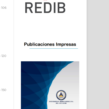
- 106
- 120
 - 150