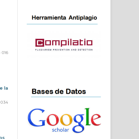
- 016
e la
- 034
os