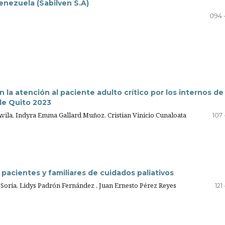
enezuela (Sabilven S.A)
094 
n la atención al paciente adulto crítico por los internos de
de Quito 2023
 Ávila, Indyra Emma Gallard Muñoz, Cristian Vinicio Cunaloata
107 
pacientes y familiares de cuidados paliativos
 Soria, Lidys Padrón Fernández , Juan Ernesto Pérez Reyes
121