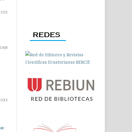
 053
 068
 093
o: