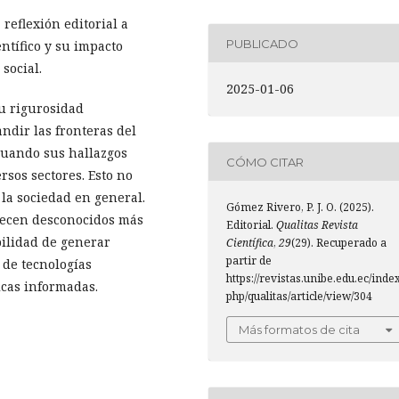
reflexión editorial a
PUBLICADO
entífico y su impacto
social.
2025-01-06
su rigurosidad
ndir las fronteras del
cuando sus hallazgos
CÓMO CITAR
sos sectores. Esto no
la sociedad en general.
Gómez Rivero, P. J. O. (2025).
necen desconocidos más
Editorial.
Qualitas Revista
bilidad de generar
Científica
,
29
(29). Recuperado a
partir de
 de tecnologías
https://revistas.unibe.edu.ec/index
icas informadas.
php/qualitas/article/view/304
Más formatos de cita