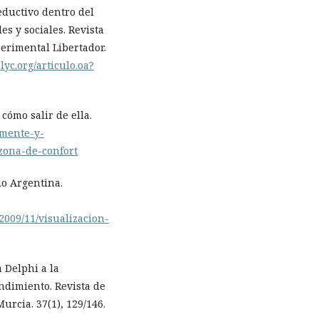
eductivo dentro del
es y sociales. Revista
erimental Libertador.
lyc.org/articulo.oa?
cómo salir de ella.
/mente-y-
zona-de-confort
io Argentina.
2009/11/visualizacion-
a Delphi a la
endimiento. Revista de
urcia. 37(1), 129/146.