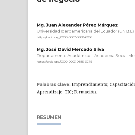
Mg. Juan Alexander Pérez Márquez
Universidad Iberoamericana del Ecuador (UNIB.E)
https://orcid.org/0000-0002-3688-6056
Mg. José David Mercado Silva
Departamento Académico – Academia Social Medi
https://orcid.org/0000-0003-0885-6279
Emprendimiento; Capacitación 
Palabras clave:
Aprendizaje; TIC; Formación.
RESUMEN