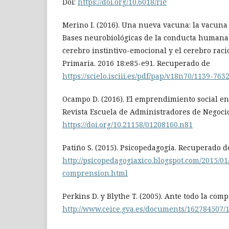
Doi:
https://doi.org/10.6018/rie
Merino I. (2016). Una nueva vacuna: la vacuna
Bases neurobiológicas de la conducta humana. 
cerebro instintivo-emocional y el cerebro racio
Primaria. 2016 18:e85-e91. Recuperado de
https://scielo.isciii.es/pdf/pap/v18n70/1139-76
Ocampo D. (2016). El emprendimiento social en 
Revista Escuela de Administradores de Negocio.
https://doi.org/10.21158/01208160.n81
Patiño S. (2015). Psicopedagogía. Recuperado d
http://psicopedagogiaxico.blogspot.com/2015/0
comprension.html
Perkins D. y Blythe T. (2005). Ante todo la co
http://www.ceice.gva.es/documents/162784507