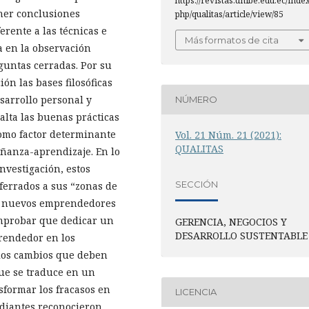
https://revistas.unibe.edu.ec/index
ener conclusiones
php/qualitas/article/view/85
erente a las técnicas e
Más formatos de cita
a en la observación
eguntas cerradas. Por su
ón las bases filosóficas
sarrollo personal y
NÚMERO
alta las buenas prácticas
omo factor determinante
Vol. 21 Núm. 21 (2021):
QUALITAS
eñanza-aprendizaje. En lo
nvestigación, estos
SECCIÓN
ferrados a sus “zonas de
mo nuevos emprendedores
omprobar que dedicar un
GERENCIA, NEGOCIOS Y
DESARROLLO SUSTENTABLE
prendedor en los
e los cambios que deben
que se traduce en un
sformar los fracasos en
LICENCIA
udiantes reconocieron