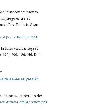
 del autoconocimiento.
El juego entre el
nal. Rev. Pediatr. Aten
32-pap-70-18-00085.pdf
la formación integral.
 175(190), 129/146. Doi:
e:
1/la-ensenanza-para-la-
mprensión. Recuperado de:
/163142369/Comprension.pdf