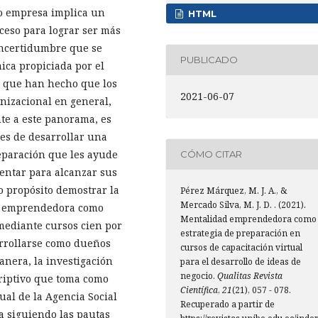
o empresa implica un
HTML
ceso para lograr ser más
incertidumbre que se
PUBLICADO
mica propiciada por el
 que han hecho que los
2021-06-07
nizacional en general,
nte a este panorama, es
es de desarrollar una
paración que les ayude
CÓMO CITAR
entar para alcanzar sus
mo propósito demostrar la
Pérez Márquez, M. J. A., &
Mercado Silva, M. J. D. . (2021).
ad emprendedora como
Mentalidad emprendedora como
 mediante cursos cien por
estrategia de preparación en
arrollarse como dueños
cursos de capacitación virtual
nera, la investigación
para el desarrollo de ideas de
negocio.
Qualitas Revista
riptivo que toma como
Científica
,
21
(21), 057 - 078.
ual de la Agencia Social
Recuperado a partir de
la siguiendo las pautas