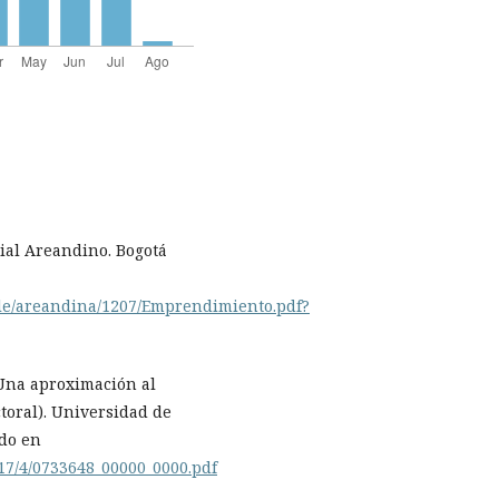
rial Areandino. Bogotá
ndle/areandina/1207/Emprendimiento.pdf?
 Una aproximación al
toral). Universidad de
do en
617/4/0733648_00000_0000.pdf