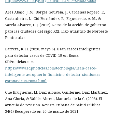
https://www.redalyc.org/articulo.oa?id=92460273005
Ares Abalo, J. M., Borges Gouveia, J., Cárdenas Ropero, F.,
Castanheira, L., Cid Fernández, R., Figueiredo, A. M., &
Varela Alvarez, E. J. (2012). Retos de la acción de gobierno
para las ciudades del siglo XXI, Eixo Atlântico do Noroeste
Peninsular.
Barrera, K. H. (2020, mayo 6). Usan cascos inteligentes
para detectar casos de COVID-19 en Roma.
SDPnoticias.com.
https://www.sdpnoticias.com/tecnologia/usan-casco-
inteligente-aeropuerto-fiumicino-detectar-siontomas-
coronavirus-roma.html
Cué Brugueras, M, Díaz Alonso, Guillermo, Díaz Martínez,
Ana Gloria, & Valdés Abreu, Manuela de la C. (2008). El
artículo de revisión. Revista Cubana de Salud Pública,
34(4) Recuperado en 20 de marzo de 2021,