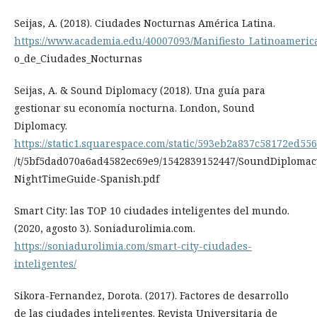
Seijas, A. (2018). Ciudades Nocturnas América Latina.
https://www.academia.edu/40007093/Manifiesto_Latinoameric
o_de_Ciudades_Nocturnas
Seijas, A. & Sound Diplomacy (2018). Una guía para
gestionar su economía nocturna. London, Sound
Diplomacy.
https://static1.squarespace.com/static/593eb2a837c58172ed55
/t/5bf5dad070a6ad4582ec69e9/1542839152447/SoundDiplomac
NightTimeGuide-Spanish.pdf
Smart City: las TOP 10 ciudades inteligentes del mundo.
(2020, agosto 3). Soniadurolimia.com.
https://soniadurolimia.com/smart-city-ciudades-
inteligentes/
Sikora-Fernandez, Dorota. (2017). Factores de desarrollo
de las ciudades inteligentes. Revista Universitaria de