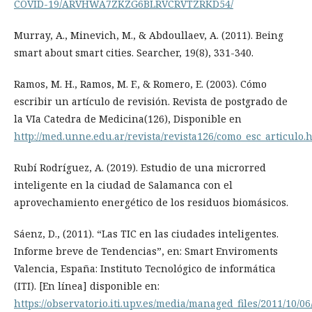
COVID-19/ARVHWA7ZKZG6BLRVCRVTZRKD54/
Murray, A., Minevich, M., & Abdoullaev, A. (2011). Being
smart about smart cities. Searcher, 19(8), 331-340.
Ramos, M. H., Ramos, M. F., & Romero, E. (2003). Cómo
escribir un artículo de revisión. Revista de postgrado de
la VIa Catedra de Medicina(126), Disponible en
http://med.unne.edu.ar/revista/revista126/como_esc_articulo.
Rubí Rodríguez, A. (2019). Estudio de una microrred
inteligente en la ciudad de Salamanca con el
aprovechamiento energético de los residuos biomásicos.
Sáenz, D., (2011). “Las TIC en las ciudades inteligentes.
Informe breve de Tendencias”, en: Smart Enviroments
Valencia, España: Instituto Tecnológico de informática
(ITI). [En línea] disponible en:
https://observatorio.iti.upv.es/media/managed_files/2011/10